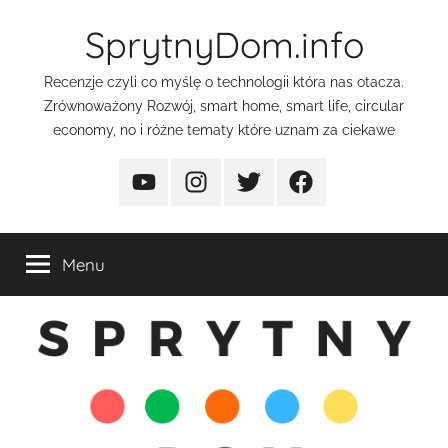
Przejdź
SprytnyDom.info
do
treści
Recenzje czyli co myślę o technologii która nas otacza.
Zrównoważony Rozwój, smart home, smart life, circular
economy, no i różne tematy które uznam za ciekawe
YouTube
Instagram
Twitter
FaceBook
Menu