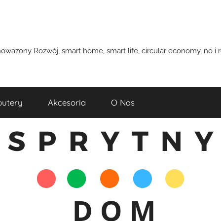
wnoważony Rozwój, smart home, smart life, circular economy, no i
utery
Akcesoria
O Nas