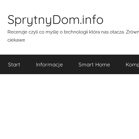
Przejdź
do
SprytnyDom.info
treści
Recenzje czyli co myślę o technologii która nas otacza. Zró
ciekawe
Start
Informacje
Smart Home
Komp