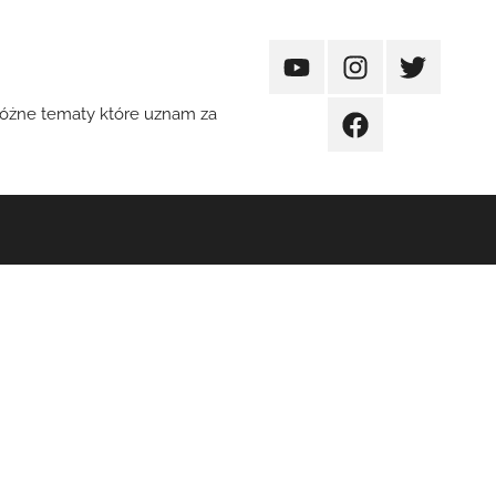
YouTube
Instagram
Twitter
 różne tematy które uznam za
FaceBook