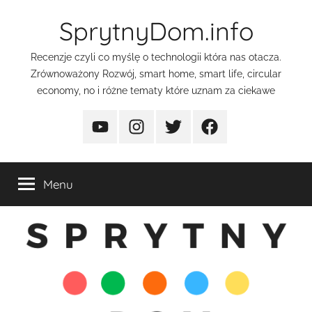
Przejdź
SprytnyDom.info
do
treści
Recenzje czyli co myślę o technologii która nas otacza.
Zrównoważony Rozwój, smart home, smart life, circular
economy, no i różne tematy które uznam za ciekawe
YouTube
Instagram
Twitter
FaceBook
Menu