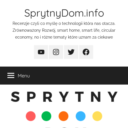
Przejdź
SprytnyDom.info
do
treści
Recenzje czyli co myślę o technologii która nas otacza.
Zrównoważony Rozwój, smart home, smart life, circular
economy, no i różne tematy które uznam za ciekawe
YouTube
Instagram
Twitter
FaceBook
Menu